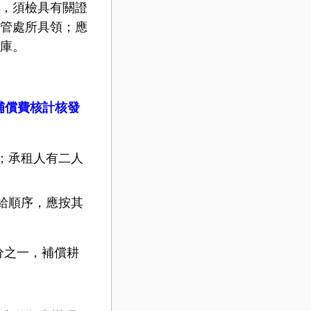
，須檢具有關證
管處所具領；應
庫。
補償費核計核發
；承租人有二人
給順序，應按其
分之一，補償耕