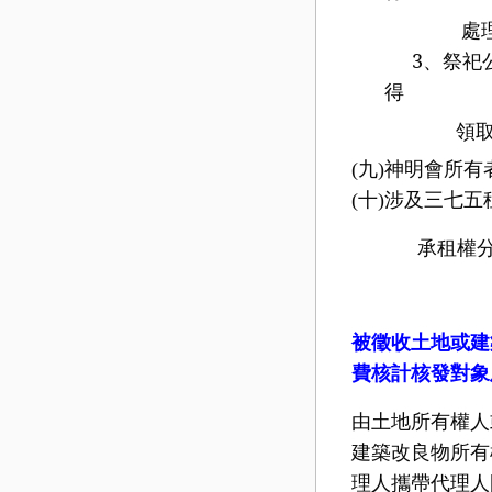
處理
3
、祭祀
得
領取補
(
九
)
神明會所有
(
十
)
涉及三七五
承租權分歸其
被徵收土地或建
費核計核發對象
由土地所有權人
建築改良物所有
理人攜帶代理人