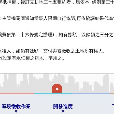
定抵押權，後訂立耕地三七五租約者，應依本
條例第三
機關應通知當事人限期自行協議
,
再依協議結果代為
第二十六條規定辦理
)
，如有餘額，以餘額之三分之
，如仍有餘額，交付與被徵收之土地所有權人。
於設定有永佃權之耕地，準用之。
區段徵收作業
開發進度