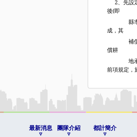
2
、先設
後
(
即
縣市主管
成，其
補償費依
償耕
地承租人
前項規定，
最新消息
團隊介紹
都計簡介