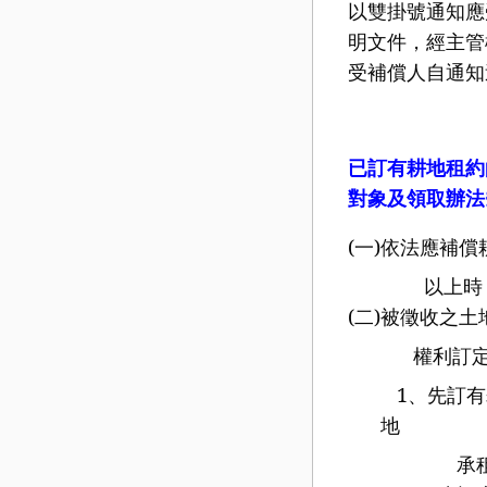
以雙掛號通知應
明文件，經主管
受補償人自通知
已訂有耕地租約
對象及領取辦法
(
一
)
依法應補償
以上時，由
(
二
)
被徵收之土
權利訂定或設
1
、先訂有
地
承租