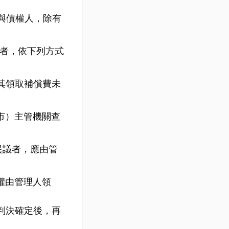
與債權人，除有
者，依下列方式
其領取補償費未
市）主管機關查
議者，應由管
權由管理人領
判決確定後，再