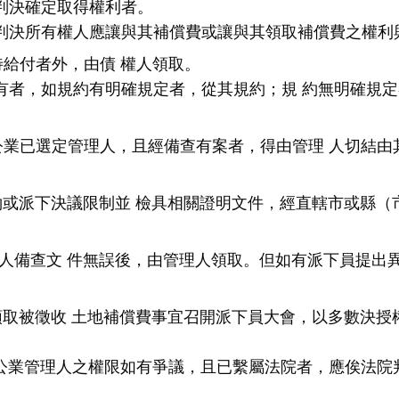
判決確定取得權利者。
判決所有權人應讓與其補償費或讓與其領取補償費之權利
待給付者外，由債
權人領取。
有者，如規約有明確規定者，從其規約；規
約無明確規定
公業已選定管理人，且經備查有案者，得由管理
人切結由
下決議限制並
檢具相關證明文件，經直轄市或縣（
文 件無誤後，由管理人領取。但如有派下員提出異
被徵收
土地補償費事宜召開派下員大會，以多數決授
公業管理人之權限如有爭議，且已繫屬法院者，應俟法院