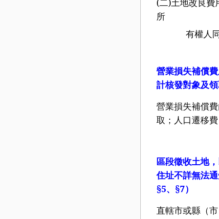
(
二
)
土地改良費
所
有權人同意文
營業損失補償費
計核發對象及領
營業損失補償費
取；人口遷移費
區段徵收土地，
住址不詳無法通
§5
、
§7
）
直轄市或縣（市