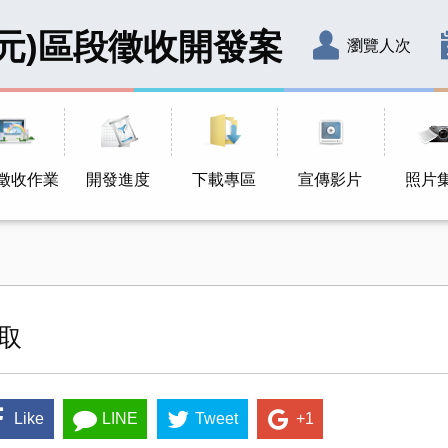
元)區段徵收開發案
瀏覽人次
徵收作業
開發進度
下載專區
宣傳影片
照片
取
Like
LINE
Tweet
+1