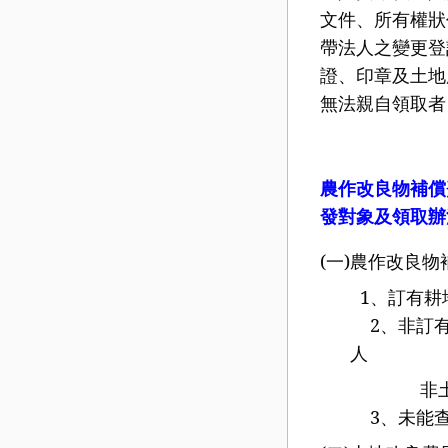
文件、所有權狀
帶法人之變更登
證、印章及土地
無法親自領取者
農作改良物補償
發對象及領取辦
(
一
)
農作改良物
1
、訂有耕
2
、非訂
人
非土地所
3
、未能