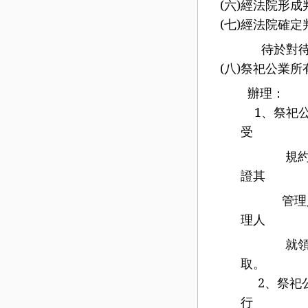
(
六
)
經法院形成
(
七
)
經法院確定
待
於對
(
八
)
祭祀公業所
辦理：
1
、祭祀
受
規約或派
證其
管理人備查
理人
就領取
取。
2
、祭祀
行