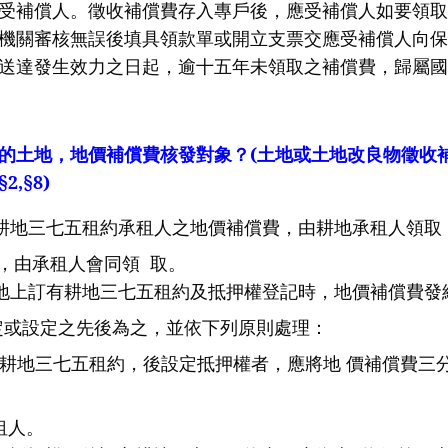
受補償人。徵收補償費存入專戶後，應受補償人如要領取
機關審核無誤後填具領款單或開立支票交應受補償人向保
送達發生效力之日起，逾十五年未領取之補償費，歸屬國
的土地，地價補償費核發對象？
(
土地或土地改良物徵收
§2,§8)
耕地三七五租約承租人之地價補償費，由耕地承租人領取
承租人會同領
取。
地上訂有耕地三七五租約及抵押權登記時，地價補償費發
定之先後為之，並依下列原則處理：
耕地三七五租約，後設定抵押權者，應將地
價補償費三
人。