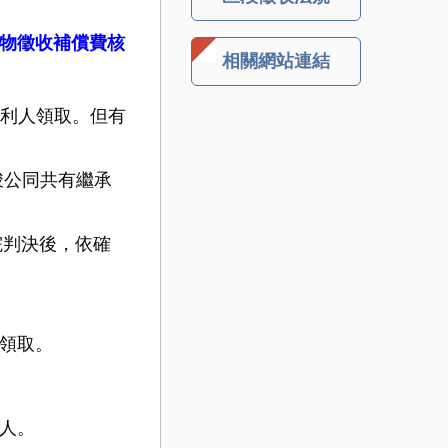
物徵收補償費核
相關網站連結
利人領取。但有
竣公同共有繼承
院判決後，依確
領取。
人。