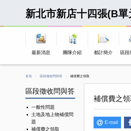
新北市新店十四張(B單
最新消息
團隊介紹
都計簡介
區段
首頁
區段徵收問與答
CURRENT:
補償費之領取
區段徵收問與答
補償費之領
一般性問題
土地及地上物補償問
題
E-mail
補償費之領取