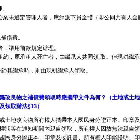
。
公業未選定管理人者，應經派下員全體（即公同共有人全
償費。
者，準用前款規定辦理。
租約，原承租人死亡者，由繼承人共同領
取。但現耕繼承
繼承時，則由現耕繼承人領取。
築改良物之補償費領取時應攜帶文件為何？（土地或土地
及領取辦法
§13
）
或土地改良物所有權人攜帶本人國民身分證正本、印章及
權狀等在通知期間內親自領取，所有權人因故無法親自領
國民身分證正本、印章及委託書、所有權人印鑑證明、印