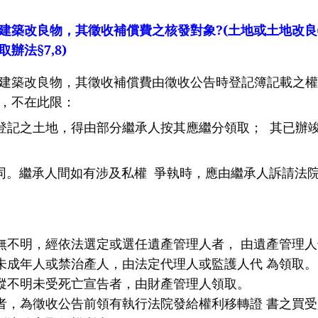
建築改良物，其徵收補償費之核發對象
?(
土地或土地改良
取辦法
§7,8)
建築改良物，其徵收補償費由徵收公告時登記簿記載之權
，不在此限：
登記之土地，得由部分繼承人按其應繼分領取；
其已辦
繼承人間如有涉及私權
爭執時，應由繼承人訴請法
無不明，經依法選定或選任遺產管理人者，
由遺產管理人
未成年人或禁治產人，由法定代理人或監護人代
為領取。
蹤不明未受死亡宣告者，由財產管理人領取。
者，為徵收公告前領有執行法院發給權利移轉證
書之買受