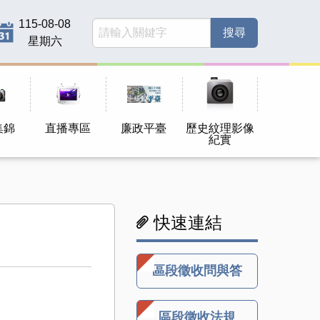
115-08-08
星期六
集錦
直播專區
廉政平臺
歷史紋理影像
紀實
快速連結
區段徵收問與答
區段徵收法規