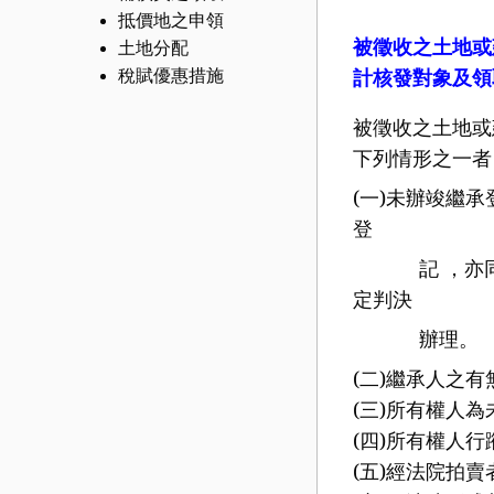
抵價地之申領
被徵收之土地或
土地分配
計核發對象及領
稅賦優惠措施
被徵收之土地或
下列情形之一者
(
一
)
未辦竣繼承
登
記 ，亦同。
定判決
辦理。
(
二
)
繼承人之有
(
三
)
所有權人為
(
四
)
所有權人行
(
五
)
經法院拍賣