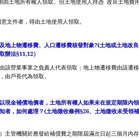
用由土地所有權人領取。但土地使用人持憑
改良土地費
件者，得由土地使用人領取。
及地上物遷移費、人口遷移費核發對象
?(
土地或土地改良
取辦法
§11,12
）
由該營業事業之負責人代表領取；地上物遷移費由該遷移
，由戶長代為領取。
以現金補償地價者，土地所有權人如果未在規定期限內領
知者，如何處理？
(
土地徵收條例
§26
、土地徵收未受領
）主管機關於應發給補償費之期限屆滿次日起三個月內存