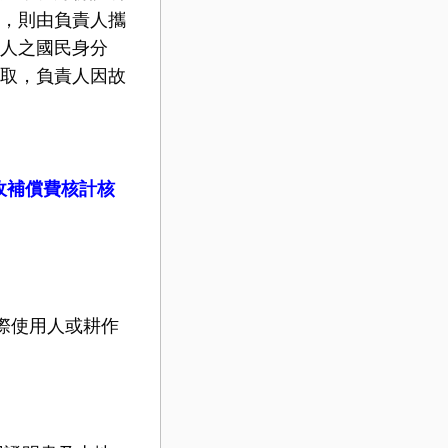
，則由負責人攜
人之國民身分
取，負責人因故
收補償費核計核
際使用人或耕作
。